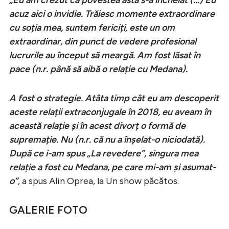
acuz aici o invidie. Trăiesc momente extraordinare
cu soția mea, suntem fericiți, este un om
extraordinar, din punct de vedere profesional
lucrurile au început să meargă. Am fost lăsat în
pace (n.r. până să aibă o relație cu Medana).
A fost o strategie. Atâta timp cât eu am descoperit
aceste relații extraconjugale în 2018, eu aveam în
această relație și în acest divorț o formă de
supremație. Nu (n.r. că nu a înșelat-o niciodată).
După ce i-am spus „La revedere”, singura mea
relație a fost cu Medana, pe care mi-am și asumat-
o”
, a spus Alin Oprea, la Un show păcătos.
GALERIE FOTO