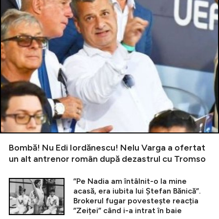
Bombă! Nu Edi Iordănescu! Nelu Varga a ofertat
un alt antrenor român după dezastrul cu Tromso
”Pe Nadia am întâlnit-o la mine
acasă, era iubita lui Ștefan Bănică”.
Brokerul fugar povestește reacția
”Zeiței” când i-a intrat în baie