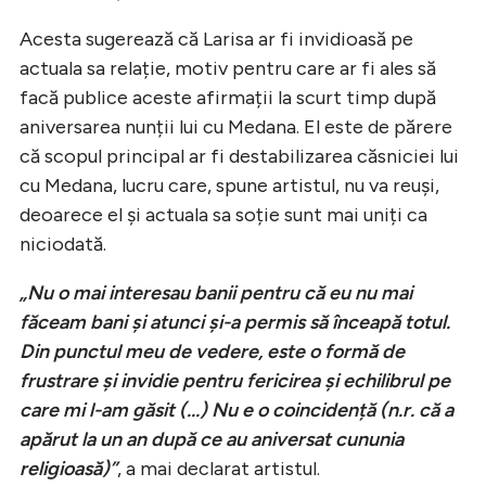
Acesta sugerează că Larisa ar fi invidioasă pe
actuala sa relație, motiv pentru care ar fi ales să
facă publice aceste afirmații la scurt timp după
aniversarea nunții lui cu Medana. El este de părere
că scopul principal ar fi destabilizarea căsniciei lui
cu Medana, lucru care, spune artistul, nu va reuși,
deoarece el și actuala sa soție sunt mai uniți ca
niciodată.
„Nu o mai interesau banii pentru că eu nu mai
făceam bani și atunci și-a permis să înceapă totul.
Din punctul meu de vedere, este o formă de
frustrare și invidie pentru fericirea și echilibrul pe
care mi l-am găsit (...) Nu e o coincidență (n.r. că a
apărut la un an după ce au aniversat cununia
religioasă)”
, a mai declarat artistul.