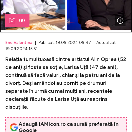
Celebrități
(9)
Breaking News
Ene Valentina
| Publicat: 19.09.2024 09:47 | Actualizat:
19.09.2024 15:51
Relația tumultuoasă dintre artistul Alin Oprea (52
de ani) și fosta sa soție, Larisa Uță (47 de ani),
continuă să facă valuri, chiar și la patru ani de la
divorț. Deși amândoi au pornit pe drumuri
separate în urmă cu mai mulți ani, recentele
Intră în cont
declarații făcute de Larisa Uță au reaprins
discuțiile.
Creează cont
Adaugă iAMicon.ro ca sursă preferată în
Google