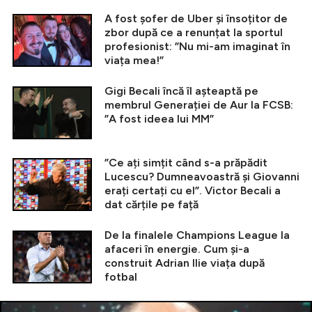
A fost șofer de Uber și însoțitor de
zbor după ce a renunțat la sportul
profesionist: ”Nu mi-am imaginat în
viața mea!”
Gigi Becali încă îl așteaptă pe
membrul Generației de Aur la FCSB:
”A fost ideea lui MM”
”Ce ați simțit când s-a prăpădit
Lucescu? Dumneavoastră și Giovanni
erați certați cu el”. Victor Becali a
dat cărțile pe față
De la finalele Champions League la
afaceri în energie. Cum și-a
construit Adrian Ilie viața după
fotbal