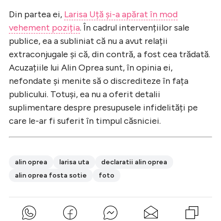
Din partea ei,
Larisa Uță și-a apărat în mod
vehement poziția
. În cadrul intervențiilor sale
publice, ea a subliniat că nu a avut relații
extraconjugale și că, din contră, a fost cea trădată.
Acuzațiile lui Alin Oprea sunt, în opinia ei,
nefondate și menite să o discrediteze în fața
publicului. Totuși, ea nu a oferit detalii
suplimentare despre presupusele infidelități pe
care le-ar fi suferit în timpul căsniciei.
alin oprea
larisa uta
declaratii alin oprea
alin oprea fosta sotie
foto