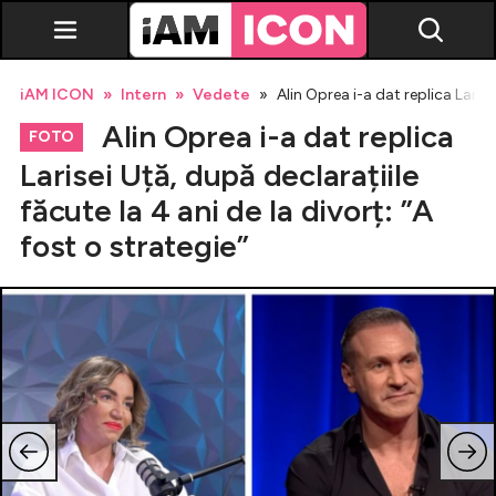
iAM ICON
Intern
Vedete
Alin Oprea i-a dat replica Larise
Alin Oprea i-a dat replica
FOTO
Larisei Uță, după declarațiile
făcute la 4 ani de la divorț: ”A
Vedete
fost o strategie”
Breaking news
Evenimente
Emisiuni TV
Horoscop
Lifestyle