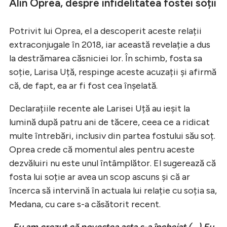
Alin Oprea, despre infidelitatea fostei soții
Potrivit lui Oprea, el a descoperit aceste relații
extraconjugale în 2018, iar această revelație a dus
la destrămarea căsniciei lor. În schimb, fosta sa
soție, Larisa Uță, respinge aceste acuzații și afirmă
că, de fapt, ea ar fi fost cea înșelată.
Declarațiile recente ale Larisei Uță au ieșit la
lumină după patru ani de tăcere, ceea ce a ridicat
multe întrebări, inclusiv din partea fostului său soț.
Oprea crede că momentul ales pentru aceste
dezvăluiri nu este unul întâmplător. El sugerează că
fosta lui soție ar avea un scop ascuns și că ar
încerca să intervină în actuala lui relație cu soția sa,
Medana, cu care s-a căsătorit recent.
„Eu am crezut că povestea asta s-a încheiat (...) Eu