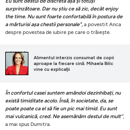
Eu sunt destul de discretă așa și totuși
surprinzătoare. Dar nu știu ce să zic, decât enjoy
the time. Nu sunt foarte confortabilă în postura de
a mărturisi așa chestii personale",
a povestit Anca
despre povestea de iubire pe care o trăieşte.
CITEȘTE ȘI
Alimentul interzis consumat de copii
aproape la fiecare cină. Mihaela Bilic
vine cu explicaţii
În confortul casei suntem amândoi dezinhibați, nu
există timiditate acolo. Însă, în societate, da, se
poate poate ca el să fie un pic mai timid. Eu sunt
mai vulcanică, cred. Ne asemănăm destul de mult’’
,
a mai spus Dumitra.