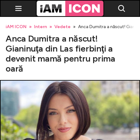
iAM ICON
Intern
Vedete
Anca Dumitra a născut! Gianinu
Anca Dumitra a născut!
Gianinuţa din Las fierbinţi a
devenit mamă pentru prima
oară
Vedete
Breaking news
Evenimente
Emisiuni TV
Horoscop
Lifestyle