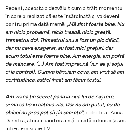
Recent, aceasta a dezvăluit cum a trăit momentul
în care a realizat că este însărcinată şi va deveni
pentru prima dată mamă.
„Mă simt foarte bine. Nu
am nicio problemă, nicio treabă, nicio greață,
trimestrul doi. Trimestrul unu a fost un pic dificil,
dar nu ceva exagerat, au fost mici grețuri, dar
acum totul este foarte bine. Am energie, am poftă
de mâncare. (…) Am fost împreună (n.r. ea și soțul
ei la control). Cumva bănuiam ceva, am vrut să am
certitudinea, astfel încât am făcut testul.
Am zis că țin secret până la ziua lui de naștere,
urma să fie în câteva zile. Dar nu am putut, eu de
obicei nu prea pot să țin secrete”,
a declarat Anca
Dumitra, atunci când era însărcinată în luna a șasea,
într-o emisiune TV.