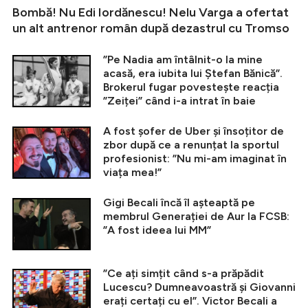
Bombă! Nu Edi Iordănescu! Nelu Varga a ofertat
un alt antrenor român după dezastrul cu Tromso
”Pe Nadia am întâlnit-o la mine
acasă, era iubita lui Ștefan Bănică”.
Brokerul fugar povestește reacția
”Zeiței” când i-a intrat în baie
A fost șofer de Uber și însoțitor de
zbor după ce a renunțat la sportul
profesionist: ”Nu mi-am imaginat în
viața mea!”
Gigi Becali încă îl așteaptă pe
membrul Generației de Aur la FCSB:
”A fost ideea lui MM”
”Ce ați simțit când s-a prăpădit
Lucescu? Dumneavoastră și Giovanni
erați certați cu el”. Victor Becali a