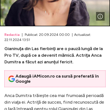
Celebrități
Breaking News
Redactia
| Publicat: 20.09.2024 00:00 | Actualizat:
22.11.2024 13:51
Gianinuţa din Las fierbinţi are o pauză lungă de la
Pro TV, după ce a devenit mămică. Actriţa Anca
Dumitra a făcut azi anunţul fericit.
Adaugă iAMicon.ro ca sursă preferată în
Intră în cont
Google
Creează cont
Anca Dumitra trăieşte cea mai frumoasă perioadă
din viaţa ei. Actriţă de succes, fiind recunoscută de
o ţară întreagă pentru rolul Gianinuţei din Las