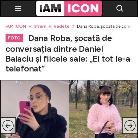
iAM ICON
Intern
Vedete
Dana Roba, șocată de conversația 
Dana Roba, șocată de
FOTO
conversația dintre Daniel
Balaciu și fiicele sale: „El tot le-a
Vedete
telefonat”
Breaking news
Evenimente
Emisiuni TV
Horoscop
Lifestyle