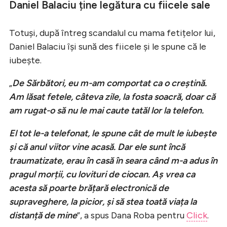
Daniel Balaciu ține legătura cu fiicele sale
Totuși, după întreg scandalul cu mama fetițelor lui,
Daniel Balaciu își sună des fiicele și le spune că le
iubește.
„
De Sărbători, eu m-am comportat ca o creștină.
Am lăsat fetele, câteva zile, la fosta soacră, doar că
am rugat-o să nu le mai caute tatăl lor la telefon.
El tot le-a telefonat, le spune cât de mult le iubește
și că anul viitor vine acasă. Dar ele sunt încă
traumatizate, erau în casă în seara când m-a adus în
pragul morții, cu lovituri de ciocan. Aș vrea ca
acesta să poarte brățară electronică de
supraveghere, la picior, și să stea toată viața la
distanță de mine
”, a spus Dana Roba pentru
Click
.