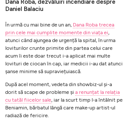
Dana Roba, dezvăluiri incendiare despre
Daniel Balaciu
În urmă cu mai bine de un an,
Dana Roba trecea
prin cele mai cumplite momente din viața ei
,
atunci când ajungea de urgență la spital, în urma
loviturilor crunte primite din partea celui care
acum îi este doar trecut i-a aplicat mai multe
lovituri de ciocan în cap, iar medicii i-au dat atunci
șanse minime să supraviețuiască.
După acel moment, vedeta din showbiz-ul și-a
dorit să scape de probleme și
a renunțat la relația
cu tatăl fiicelor sale
, iar la scurt timp l-a întâlnit pe
Beniamin, bărbatul lângă care make-up artist-ul
radiază de fericire.