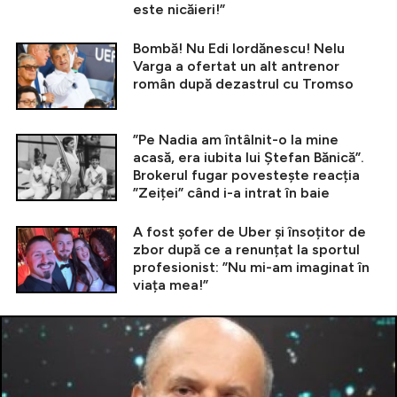
este nicăieri!”
Bombă! Nu Edi Iordănescu! Nelu
Varga a ofertat un alt antrenor
român după dezastrul cu Tromso
”Pe Nadia am întâlnit-o la mine
acasă, era iubita lui Ștefan Bănică”.
Brokerul fugar povestește reacția
”Zeiței” când i-a intrat în baie
A fost șofer de Uber și însoțitor de
zbor după ce a renunțat la sportul
profesionist: ”Nu mi-am imaginat în
viața mea!”