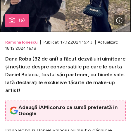
Celebrități
(6)
Breaking News
Ramona Ionescu
| Publicat: 17.12.2024 15:43 | Actualizat:
18.12.2024 16:18
Dana Roba (32 de ani) a făcut dezvăluiri uimitoare
și neștiute despre conversațiile pe care le purta
Daniel Balaciu, fostul său partener, cu fiicele sale.
Iată declarațiile exclusive făcute de make-up
artist!
Intră în cont
Creează cont
Adaugă iAMicon.ro ca sursă preferată în
Google
Dana Roba și Daniel Balaciu au avut o căsnicie