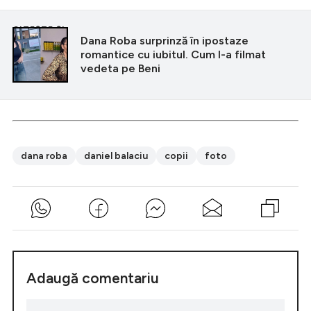
CITEȘTE ȘI
Dana Roba surprinză în ipostaze
romantice cu iubitul. Cum l-a filmat
vedeta pe Beni
dana roba
daniel balaciu
copii
foto
Adaugă comentariu