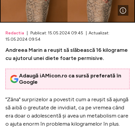
Celebrități
Breaking News
Redactia
| Publicat: 15.05.2024 09:45 | Actualizat:
15.05.2024 09:54
Andreea Marin a reuşit să slăbească 16 kilograme
cu ajutorul unei diete foarte permisive.
Adaugă iAMicon.ro ca sursă preferată în
Google
Intră în cont
"Zâna" surprizelor a povestit cum a reuşit să ajungă
să aibă o greutate de invidiat, ca pe vremea când
Creează cont
era doar o adolescentă şi avea un metabolism care
o ajuta enorm în problema kilogramelor în plus.