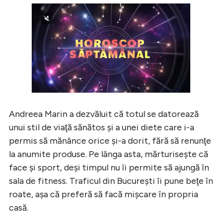
Andreea Marin a dezvăluit că totul se datorează
unui stil de viaţă sănătos şi a unei diete care i-a
permis să mănânce orice şi-a dorit, fără să renunţe
la anumite produse. Pe lânga asta, mărturiseşte că
face şi sport, deşi timpul nu îi permite să ajungă în
sala de fitness. Traficul din Bucureşti îi pune beţe în
roate, aşa că preferă să facă mişcare în propria
casă.