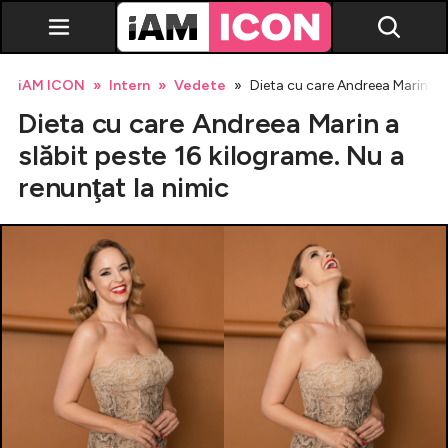
iAM ICON
Intern
Vedete
Dieta cu care Andreea Marin a s
Dieta cu care Andreea Marin a
slăbit peste 16 kilograme. Nu a
renunţat la nimic
Vedete
Breaking news
Evenimente
Emisiuni TV
Horoscop
Lifestyle