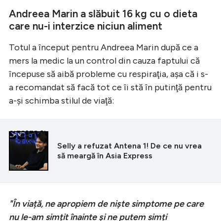
Andreea Marin a slăbuit 16 kg cu o dieta
care nu-i interzice niciun aliment
Totul a început pentru Andreea Marin după ce a
mers la medic la un control din cauza faptului că
începuse să aibă probleme cu respiraţia, aşa că i s-
a recomandat să facă tot ce îi stă în putinţă pentru
a-şi schimba stilul de viaţă:
CITEȘTE ȘI
Selly a refuzat Antena 1! De ce nu vrea
să meargă în Asia Express
"În viață, ne apropiem de niște simptome pe care
nu le-am simțit înainte și ne putem simți