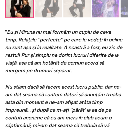
''
Eu și Miruna nu mai formăm un cuplu de ceva
timp. Relațiile ''perfecte'' pe care le vedeți în online
nu sunt așa și în realitate. A noastră a fost, eu zic de
restul!
Pur și simplu ne dorim lucruri diferite de la
viață, așa că am hotărât de comun acord să
mergem pe drumuri separat.
Nu știam dacă să facem acest lucru public, dar ne-
am dat seama că suntem datori să anunțăm treaba
asta din moment e ne-am afișat atâta timp
împreună... și după ce m-ați ''pârât' la ea de pe
contuti anonime că eu am mers în club acum o
săptămână, mi-am dat seama că trebuia să vă