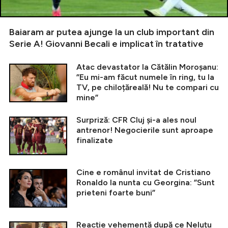
Baiaram ar putea ajunge la un club important din
Serie A! Giovanni Becali e implicat în tratative
Atac devastator la Cătălin Moroșanu:
”Eu mi-am făcut numele în ring, tu la
TV, pe chiloțăreală! Nu te compari cu
mine”
Surpriză: CFR Cluj și-a ales noul
antrenor! Negocierile sunt aproape
finalizate
Cine e românul invitat de Cristiano
Ronaldo la nunta cu Georgina: ”Sunt
prieteni foarte buni”
Reacție vehementă după ce Neluțu