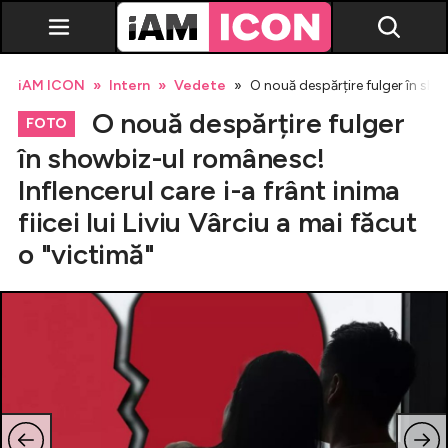
iAM ICON
Intern
Vedete
O nouă despărțire fulger în show
O nouă despărțire fulger
FOTO
în showbiz-ul românesc!
Inflencerul care i-a frânt inima
Vedete
fiicei lui Liviu Vârciu a mai făcut
o "victimă"
Breaking news
Evenimente
Emisiuni TV
Horoscop
Lifestyle