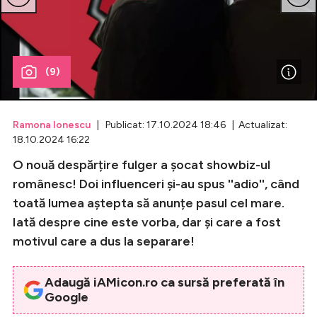
Celebrități
Breaking News
(9)
Ramona Ionescu
| Publicat: 17.10.2024 18:46 | Actualizat:
18.10.2024 16:22
O nouă despărțire fulger a șocat showbiz-ul
românesc! Doi influenceri și-au spus ''adio'', când
toată lumea aștepta să anunțe pasul cel mare.
Iată despre cine este vorba, dar și care a fost
Intră în cont
motivul care a dus la separare!
Creează cont
Adaugă iAMicon.ro ca sursă preferată în
Google