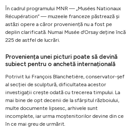
În cadrul programului MNR — „Musées Nationaux
Récupération” — muzeele franceze păstrează și
astăzi opere a căror proveniență nu a fost pe
deplin clarificată. Numai Musée d'Orsay deține încă
225 de astfel de lucrări.
Proveniența unei picturi poate să devină
subiect pentru o anchetă internațională
Potrivit lui François Blanchetière, conservator-șef
al secției de sculptură, dificultatea acestor
investigații crește odată cu trecerea timpului. La
mai bine de opt decenii de la sfârșitul războiului,
multe documente lipsesc, arhivele sunt
incomplete, iar urma moștenitorilor devine din ce
în ce mai greu de urmărit.