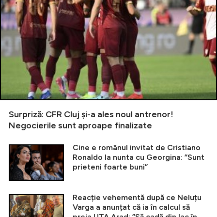
Surpriză: CFR Cluj și-a ales noul antrenor!
Negocierile sunt aproape finalizate
Cine e românul invitat de Cristiano
Ronaldo la nunta cu Georgina: ”Sunt
prieteni foarte buni”
Reacție vehementă după ce Neluțu
Varga a anunțat că ia în calcul să
preia UTA Arad: ”Să cadă din lac în