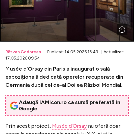
Celebrități
Breaking News
Răzvan Codorean
| Publicat: 14.05.2026 13:43 | Actualizat:
17.05.2026 09:54
Musée d'Orsay din Paris a inaugurat o sală
expozițională dedicată operelor recuperate din
Germania după cel de-al Doilea Război Mondial.
Intră în cont
Adaugă iAMicon.ro ca sursă preferată în
Google
Creează cont
Prin acest proiect,
Musée d'Orsay
nu oferă doar
acces la capodopere ale secolului XIX, ci și la