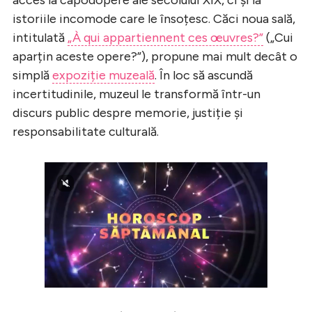
istoriile incomode care le însoțesc. Căci noua sală,
intitulată
„À qui appartiennent ces œuvres?”
(„Cui
aparțin aceste opere?”), propune mai mult decât o
simplă
expoziție muzeală
. În loc să ascundă
incertitudinile, muzeul le transformă într-un
discurs public despre memorie, justiție și
responsabilitate culturală.