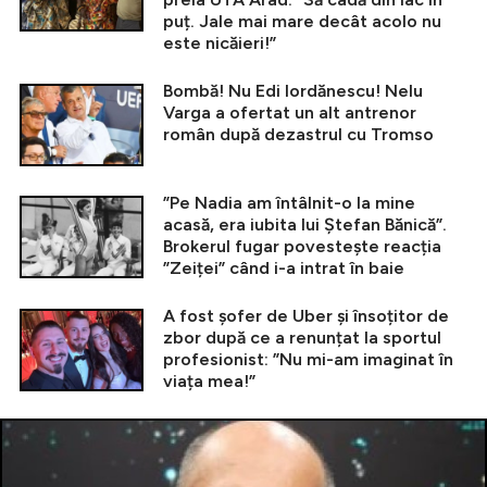
puț. Jale mai mare decât acolo nu
este nicăieri!”
Bombă! Nu Edi Iordănescu! Nelu
Varga a ofertat un alt antrenor
român după dezastrul cu Tromso
”Pe Nadia am întâlnit-o la mine
acasă, era iubita lui Ștefan Bănică”.
Brokerul fugar povestește reacția
”Zeiței” când i-a intrat în baie
A fost șofer de Uber și însoțitor de
zbor după ce a renunțat la sportul
profesionist: ”Nu mi-am imaginat în
viața mea!”