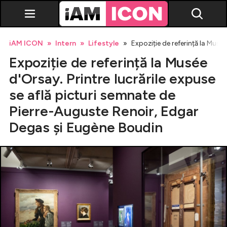
iAM ICON
Intern
Lifestyle
Expoziție de referință la Musé
Expoziție de referință la Musée
d'Orsay. Printre lucrările expuse
se află picturi semnate de
Pierre-Auguste Renoir, Edgar
Vedete
Degas și Eugène Boudin
Breaking news
Evenimente
Emisiuni TV
Horoscop
Lifestyle