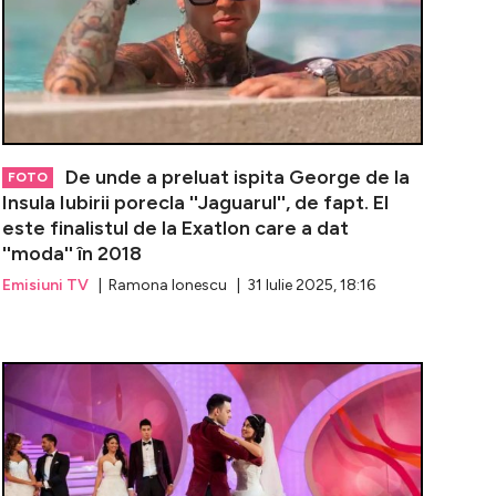
De unde a preluat ispita George de la
FOTO
Insula Iubirii porecla ''Jaguarul'', de fapt. El
este finalistul de la Exatlon care a dat
''moda'' în 2018
Emisiuni TV
| Ramona Ionescu | 31 Iulie 2025, 18:16
l” de la Insula Iubirii, magnet pentru femei înainte de sh
Bianca Dan, s