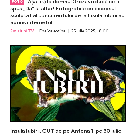
Așa arăta domnul Grozavu după ce a
FOTO
spus „Da” la altar! Fotografiile cu bicepsul
sculptat al concurentului de la Insula Iubirii au
aprins internetul
Emisiuni TV
| Ene Valentina | 25 Iulie 2025, 18:00
Ispita de
Insula Iubirii, OUT de pe Antena 1, pe 30 iulie.