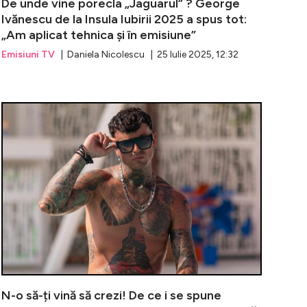
De unde vine porecla „Jaguarul” ? George
Ivănescu de la Insula Iubirii 2025 a spus tot:
„Am aplicat tehnica și în emisiune”
Emisiuni TV
| Daniela Nicolescu | 25 Iulie 2025, 12:32
 la „Insula Iubirii” a ajuns pe mâna celor de la DIICOT. Ce
Insula Iubiri
N-o să-ți vină să crezi! De ce i se spune