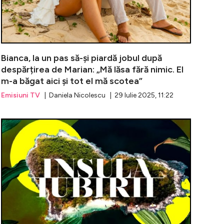
Bianca, la un pas să-și piardă jobul după
despărțirea de Marian: „Mă lăsa fără nimic. El
m-a băgat aici și tot el mă scotea”
Emisiuni TV
| Daniela Nicolescu | 29 Iulie 2025, 11:22
Scarlevschi, în lacrimi în timpul întâlnirii cu Claudiu. Isp
Francesca, cu