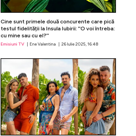
Cine sunt primele două concurente care pică
testul fidelității la Insula Iubirii: ''O voi întreba:
cu mine sau cu el?''
Emisiuni TV
| Ene Valentina | 26 Iulie 2025, 16:48
și Mariana Moldovan, cuplul de la MPFM, își spune adio dup
Fanii Insula I