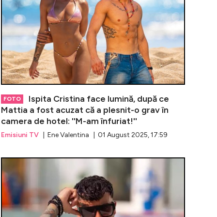
Ispita Cristina face lumină, după ce
FOTO
Mattia a fost acuzat că a plesnit-o grav în
camera de hotel: ''M-am înfuriat!''
Emisiuni TV
| Ene Valentina | 01 August 2025, 17:59
șoc la Insula Iubirii! Ce concurent și-a cerut în căsători
Asemănarea i