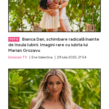
Bianca Dan, schimbare radicală înainte
FOTO
de Insula Iubirii. Imagini rare cu iubita lui
Marian Grozavu
Emisiuni TV
| Ene Valentina | 29 Iulie 2025, 21:54
S-a aflat