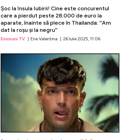
Șoc la Insula Iubirii! Cine este concurentul
care a pierdut peste 28.000 de euro la
aparate, înainte să plece în Thailanda: ''Am
dat la roșu și la negru''
Emisiuni TV
| Ene Valentina | 26 Iulie 2025, 11:06
bat celebru din România s-a iubit în secret ispita Andrușc
Așa arăta dom