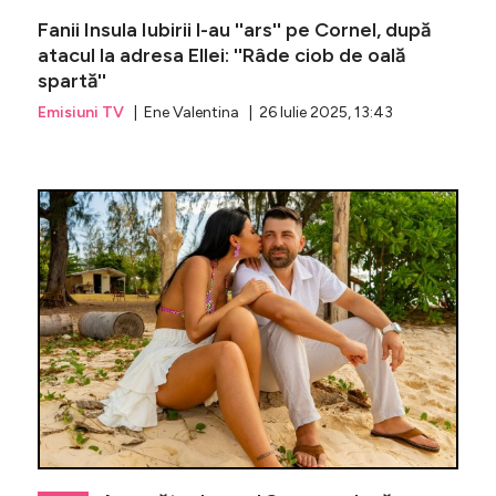
Fanii Insula Iubirii l-au ''ars'' pe Cornel, după
atacul la adresa Ellei: ''Râde ciob de oală
spartă''
Emisiuni TV
| Ene Valentina | 26 Iulie 2025, 13:43
Cu ce băr