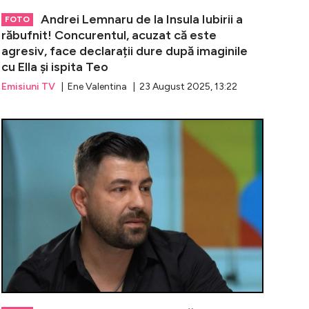
Andrei Lemnaru de la Insula Iubirii a
FOTO
răbufnit! Concurentul, acuzat că este
agresiv, face declarații dure după imaginile
cu Ella și ispita Teo
Emisiuni TV
| Ene Valentina | 23 August 2025, 13:22
Ella atrage privirile! Sora ei, Alexandra, este o frumuseț
S-a aflat! Câ