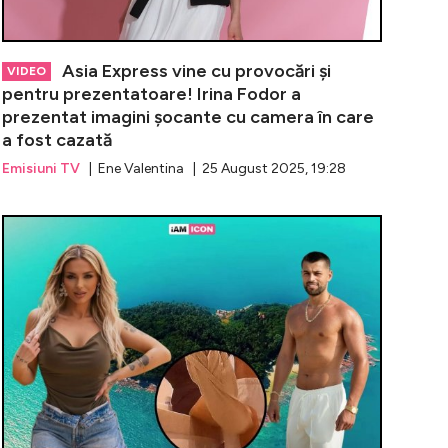
Asia Express vine cu provocări și
VIDEO
pentru prezentatoare! Irina Fodor a
prezentat imagini șocante cu camera în care
a fost cazată
Emisiuni TV
| Ene Valentina | 25 August 2025, 19:28
neți minte pe Andreea, concurenta din sezonul 4 care a 
Jaguarul a c