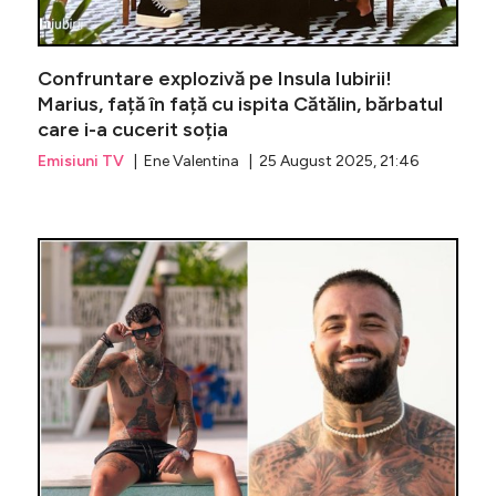
Confruntare explozivă pe Insula Iubirii!
Marius, față în față cu ispita Cătălin, bărbatul
care i-a cucerit soția
Emisiuni TV
| Ene Valentina | 25 August 2025, 21:46
O mai ți