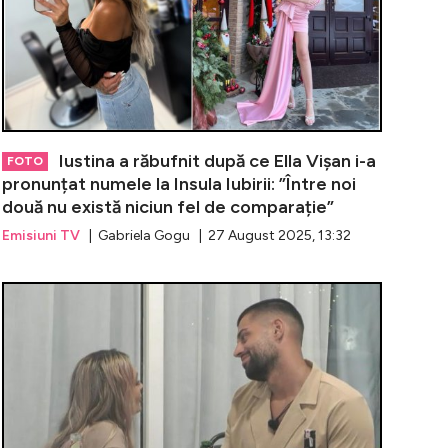
Iustina a răbufnit după ce Ella Vișan i-a
FOTO
pronunțat numele la Insula Iubirii: ”Între noi
două nu există niciun fel de comparație”
Emisiuni TV
| Gabriela Gogu | 27 August 2025, 13:32
ea, pusă la zid de o fostă concurentă! ''Ispita supremă''
Scandalurile 