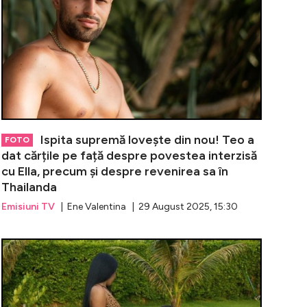
Ispita supremă lovește din nou! Teo a
FOTO
dat cărțile pe față despre povestea interzisă
cu Ella, precum și despre revenirea sa în
Thailanda
Emisiuni TV
| Ene Valentina | 29 August 2025, 15:30
n, declarație de dragoste pentru ispita Teo Costache înai
Oana Monea a 