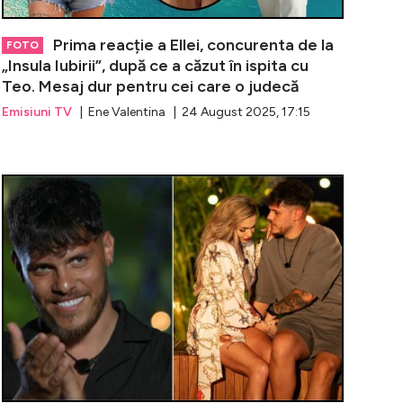
Prima reacție a Ellei, concurenta de la
FOTO
„Insula Iubirii”, după ce a căzut în ispita cu
Teo. Mesaj dur pentru cei care o judecă
Emisiuni TV
| Ene Valentina | 24 August 2025, 17:15
cu iz financiar pe Insula Iubirii! Bianca, acuzată că e ma
Teo, prins în 