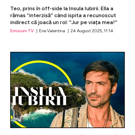
Teo, prins în off-side la Insula Iubirii. Ella a
rămas ''interzisă'' când ispita a recunoscut
indirect că joacă un rol: ''Jur pe viața mea!''
Emisiuni TV
| Ene Valentina | 24 August 2025, 11:14
Nu doar 