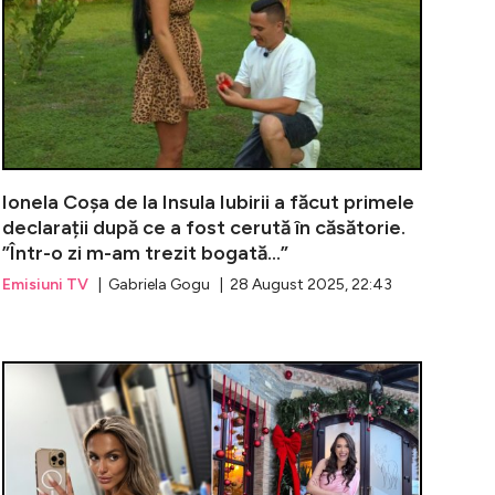
Ionela Coșa de la Insula Iubirii a făcut primele
declarații după ce a fost cerută în căsătorie.
”Într-o zi m-am trezit bogată...”
Emisiuni TV
| Gabriela Gogu | 28 August 2025, 22:43
enzaționale cu Naba Salem. Ispita de la Insula Iubirii a f
Daiana, fosta