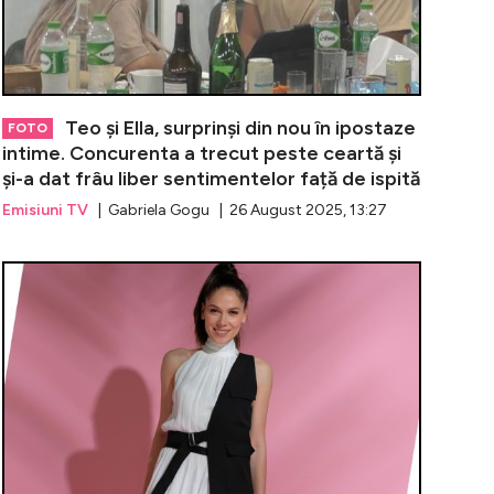
Teo și Ella, surprinși din nou în ipostaze
FOTO
intime. Concurenta a trecut peste ceartă și
și-a dat frâu liber sentimentelor față de ispită
Emisiuni TV
| Gabriela Gogu | 26 August 2025, 13:27
entru care Ella Vișan nu s-a despărțit de iubit la Insula i
Confruntare e