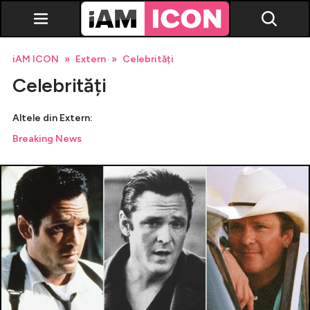
iAM ICON
Extern
Celebrități
Celebrități
Altele din Extern:
Breaking News
Vedete
Breaking news
Evenimente
Emisiuni TV
Horoscop
Lifestyle