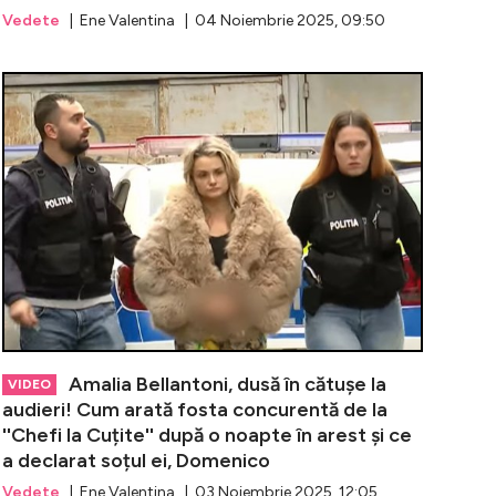
Vedete
| Ene Valentina | 04 Noiembrie 2025, 09:50
neașteptat pentru Mădălina Ghenea! Fostul partener, mar
Armin Nicoară
Amalia Bellantoni, dusă în cătușe la
VIDEO
audieri! Cum arată fosta concurentă de la
''Chefi la Cuțite'' după o noapte în arest și ce
a declarat soțul ei, Domenico
Vedete
| Ene Valentina | 03 Noiembrie 2025, 12:05