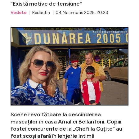
”Există motive de tensiune”
Vedete
| Redactia | 04 Noiembrie 2025, 20:23
Ce vrea 
Scene revoltătoare la descinderea
mascaților în casa Amaliei Bellantoni. Copiii
fostei concurente de la „Chefi la Cuțite” au
fost scoși afară în lenjerie intimă