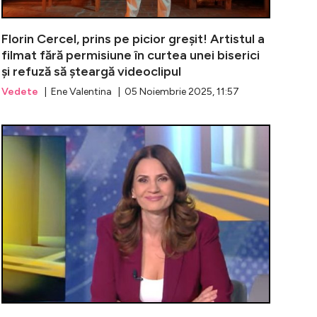
Florin Cercel, prins pe picior greșit! Artistul a
filmat fără permisiune în curtea unei biserici
și refuză să șteargă videoclipul
Vedete
| Ene Valentina | 05 Noiembrie 2025, 11:57
llantoni se complică! Un tânăr italian, acuzat că i-a ajut
Jurnalista I