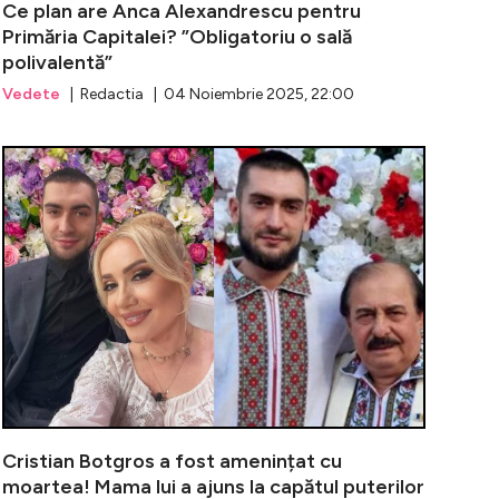
Ce plan are Anca Alexandrescu pentru
Primăria Capitalei? ”Obligatoriu o sală
polivalentă”
Vedete
| Redactia | 04 Noiembrie 2025, 22:00
sescu vorbește despre plecarea de la Pro TV, după 30 d
Dana Nălbaru
Cristian Botgros a fost amenințat cu
moartea! Mama lui a ajuns la capătul puterilor