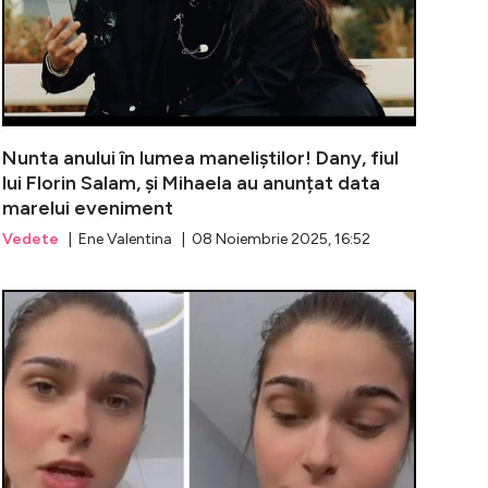
Nunta anului în lumea maneliștilor! Dany, fiul
lui Florin Salam, și Mihaela au anunțat data
marelui eveniment
Vedete
| Ene Valentina | 08 Noiembrie 2025, 16:52
culescu, tot mai slăbit! Problemele medicale s-au agrava
Fiica Elenei 