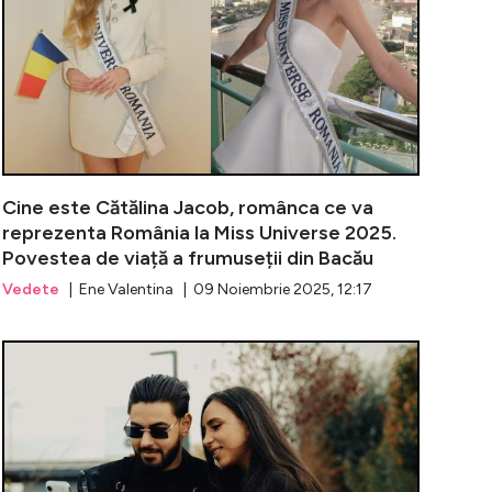
Cine este Cătălina Jacob, românca ce va
reprezenta România la Miss Universe 2025.
Povestea de viață a frumuseții din Bacău
Vedete
| Ene Valentina | 09 Noiembrie 2025, 12:17
noroc pentru Dorian Popa! Influencerul a fost jefuit, ia
Anul negru al